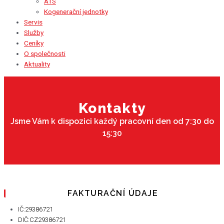
ATS
Kogenerační jednotky
Servis
Služby
Ceníky
O společnosti
Aktuality
Kontakty
Jsme Vám k dispozici každý pracovní den od 7:30 do
15:30
FAKTURAČNÍ ÚDAJE
IČ:29386721
DIČ:CZ29386721