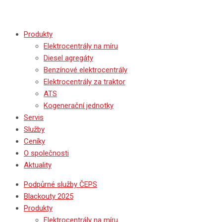
Produkty
Elektrocentrály na míru
Diesel agregáty
Benzínové elektrocentrály
Elektrocentrály za traktor
ATS
Kogenerační jednotky
Servis
Služby
Ceníky
O společnosti
Aktuality
Podpůrné služby ČEPS
Blackouty 2025
Produkty
Elektrocentrály na míru