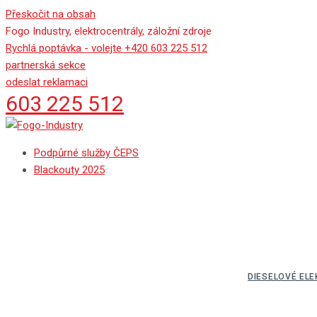
Přeskočit na obsah
Fogo Industry, elektrocentrály, záložní zdroje
Rychlá poptávka - volejte +420 603 225 512
partnerská sekce
odeslat reklamaci
603 225 512
Podpůrné služby ČEPS
Blackouty 2025
DIESELOVÉ EL