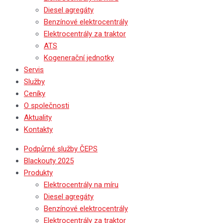
Diesel agregáty
Benzínové elektrocentrály
Elektrocentrály za traktor
ATS
Kogenerační jednotky
Servis
Služby
Ceníky
O společnosti
Aktuality
Kontakty
Podpůrné služby ČEPS
Blackouty 2025
Produkty
Elektrocentrály na míru
Diesel agregáty
Benzínové elektrocentrály
Elektrocentrály za traktor