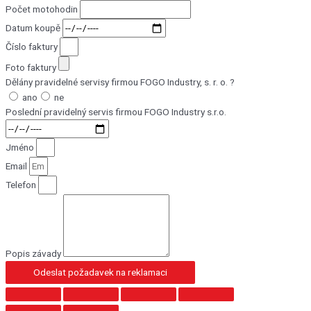
Počet motohodin
Datum koupě
Číslo faktury
Foto faktury
Dělány pravidelné servisy firmou FOGO Industry, s. r. o. ?
ano
ne
Poslední pravidelný servis firmou FOGO Industry s.r.o.
Jméno
Email
Telefon
Popis závady
Odeslat požadavek na reklamaci