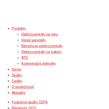
Produkty
Elektrocentrály na míru
Diesel agregáty
Benzínové elektrocentrály
Elektrocentrály za traktor
ATS
Kogenerační jednotky
Servis
Služby
Ceníky
O společnosti
Aktuality
Podpůrné služby ČEPS
Blackouty 2025