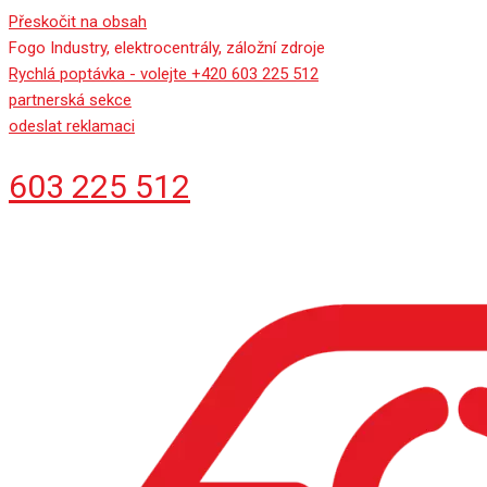
Přeskočit na obsah
Fogo Industry, elektrocentrály, záložní zdroje
Rychlá poptávka - volejte +420 603 225 512
partnerská sekce
odeslat reklamaci
603 225 512